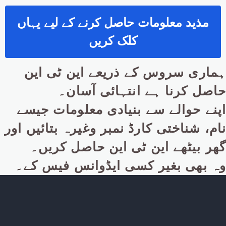
مذید معلومات حاصل کرنے کے لیے یہاں
کلک کریں
ہماری سروس کے ذریعے این ٹی این
حاصل کرنا ہے انتہائی آسان۔
اپنے حوالے سے بنیادی معلومات جیسے
نام، شناختی کارڈ نمبر وغیرہ بتائیں اور
گھر بیٹھے این ٹی این حاصل کریں۔
وہ بھی بغیر کسی ایڈوانس فیس کے۔