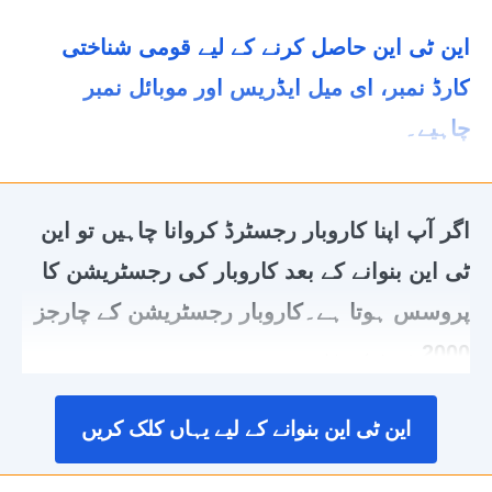
این ٹی این حاصل کرنے کے لیے قومی شناختی
کارڈ نمبر، ای میل ایڈریس اور موبائل نمبر
چاہیے۔
اگر آپ اپنا کاروبار رجسٹرڈ کروانا چاہیں تو این
ٹی این بنوانے کے بعد کاروبار کی رجسٹریشن کا
پروسس ہوتا ہے۔کاروبار رجسٹریشن کے چارجز
2000 روپے ہیں۔
این ٹی این بنوانے کے لیے یہاں کلک کریں