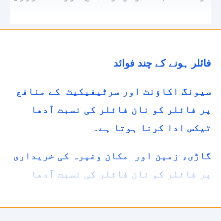
ہے۔
فائلر ہونے کے چند فوائد
سیونگ اکاؤنٹ اور سرٹیفیکیٹ کے منافع
پر فائلر کو نان فائلر کی نسبت آدھا
ٹیکس ادا کرنا ہوتا ہے۔
گاڑی، زمین اور مکان وغیرہ کی خریداری
پر فائلر کو نان فائلر کی نسبت آدھا
ٹیکس ادا کرنا ہوتا ہے۔
بنک سے کسی بھی طرح کے قرضے اورویزا کے