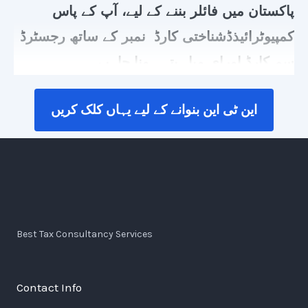
پاکستان میں فائلر بننے کے لیے، آپ کے پاس
حصول کے لیے فائلر ہونا ضروری ہے۔
کمپیوٹرائیذڈشناختی کارڈ نمبر کے ساتھ رجسٹرڈ
سم کارڈ اورای میل پتہ ہونا چاہیے۔
این ٹی این بنوانے کے لیے یہاں کلک کریں
Best Tax Consultancy Services
Contact Info