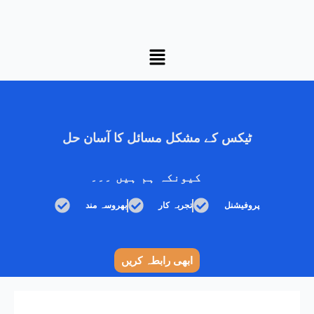
Menu
ٹیکس کے مشکل مسائل کا آسان حل
کیونکہ ہم ہیں ۔۔۔
پروفیشنل
تجربہ کار
بھروسہ مند
ابھی رابطہ کریں