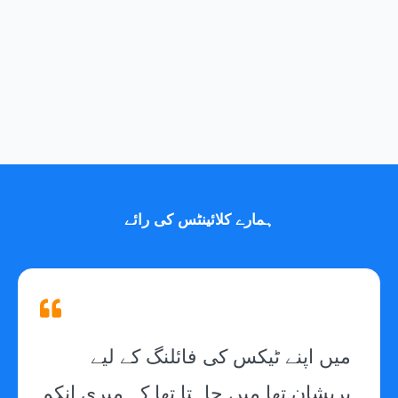
ہمارے کلائینٹس کی رائے
میں اپنے ٹیکس کی فائلنگ کے لیے
پریشان تھا میں چاہتا تھا کہ میری انکم