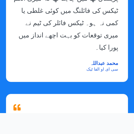
ٹیکس کی فائلنگ میں کوئی غلطی یا
کمی نہ ہو۔ ٹیکس فائلر کی ٹیم نے
میری توقعات کو بہت اچھے انداز میں
پورا کیا۔
محمد عبداللہ
سی ای او الفا ٹیک
میں نے اپنی پرائیویٹ لمیٹد